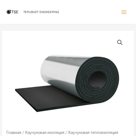
Перейти
Main
к
TEPLOSVET ENGINEERING
Menu
содержимому
Главная
/
Каучуковая изоляция
/ Каучуковая теплоизоляция